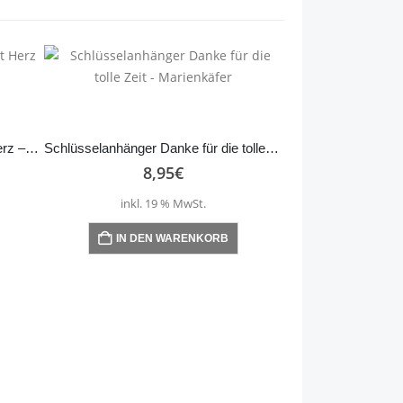
Schlüsselanhänger Kollege mit Herz – Anker
Schlüsselanhänger Danke für die tolle Zeit – Marienkäfer
8,95
€
inkl. 19 % MwSt.
IN DEN WARENKORB
8,
inkl. 1
IN DEN