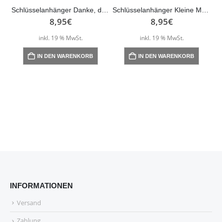
Schlüsselanhänger Danke, dass du mir beim Wachsen… – bunt
Schlüsselanhänger Kleine Menschen
8,95
€
8,95
€
inkl. 19 % MwSt.
inkl. 19 % MwSt.
IN DEN WARENKORB
IN DEN WARENKORB
INFORMATIONEN
Versand
Zahlung