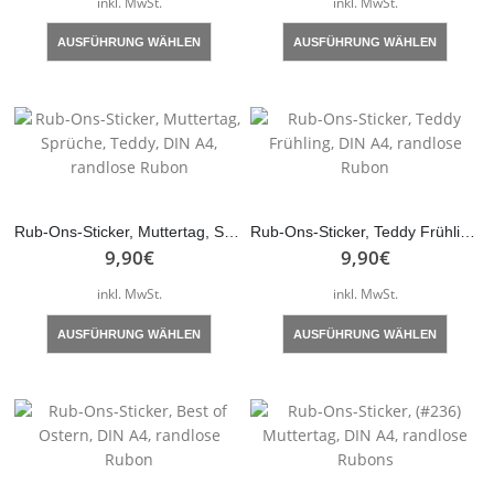
inkl. MwSt.
inkl. MwSt.
Dieses
Dieses
AUSFÜHRUNG WÄHLEN
AUSFÜHRUNG WÄHLEN
Produkt
Produk
weist
weist
mehrere
mehre
Varianten
Varian
auf.
auf.
Die
Die
Optionen
Optio
können
könne
Rub-Ons-Sticker, Muttertag, Sprüche, Teddy, DIN A4, randlose Rubon
Rub-Ons-Sticker, Teddy Frühling, DIN A4, randlose Rubon
auf
auf
9,90
€
9,90
€
der
der
inkl. MwSt.
inkl. MwSt.
Produktseite
Produk
gewählt
gewähl
Dieses
Dieses
AUSFÜHRUNG WÄHLEN
AUSFÜHRUNG WÄHLEN
werden
werde
Produkt
Produk
weist
weist
mehrere
mehre
Varianten
Varian
auf.
auf.
Die
Die