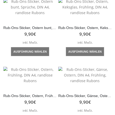
Varianten
auf.
Die
Optionen
können
Rub-Ons-Sticker, Ostern bunt, Sprüche, DIN A4, randlose Rubons
Rub-Ons-Sticker, Ostern, Keksglas, Frühling, DIN A4, randlose Rubons
auf
9,90
€
9,90
€
der
inkl. MwSt.
inkl. MwSt.
Produktseite
gewählt
Dieses
Dieses
AUSFÜHRUNG WÄHLEN
AUSFÜHRUNG WÄHLEN
werden
Produkt
Produk
weist
weist
mehrere
mehre
Varianten
Varian
auf.
auf.
Die
Die
Optionen
Optio
können
könne
Rub-Ons-Sticker, Ostern, Frühling, DIN A4, randlose Rubons
Rub-Ons-Sticker, Gänse, Ostern, DIN A4, Frühling, randlose Rubons
auf
auf
9,90
€
9,90
€
der
der
inkl. MwSt.
inkl. MwSt.
Produktseite
Produk