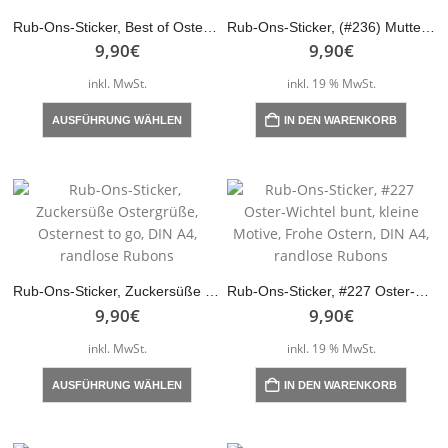
Optionen
Optio
können
könne
Rub-Ons-Sticker, Best of Ostern, DIN A4, randlose Rubon
Rub-Ons-Sticker, (#236) Muttertag, DIN A4, randlose Rubons
auf
auf
9,90
€
9,90
€
der
der
inkl. MwSt.
inkl. 19 % MwSt.
Produktseite
Produk
gewählt
gewähl
Dieses
AUSFÜHRUNG WÄHLEN
IN DEN WARENKORB
werden
werde
Produkt
weist
mehrere
Varianten
auf.
Die
Optionen
können
Rub-Ons-Sticker, Zuckersüße Ostergrüße, Osternest to go, DIN A4, randlose Rubons
Rub-Ons-Sticker, #227 Oster-Wichtel bunt, kleine Motive, Frohe Ostern, DIN A4, randlose Rubons
auf
9,90
€
9,90
€
der
inkl. MwSt.
inkl. 19 % MwSt.
Produktseite
gewählt
Dieses
AUSFÜHRUNG WÄHLEN
IN DEN WARENKORB
werden
Produkt
weist
mehrere