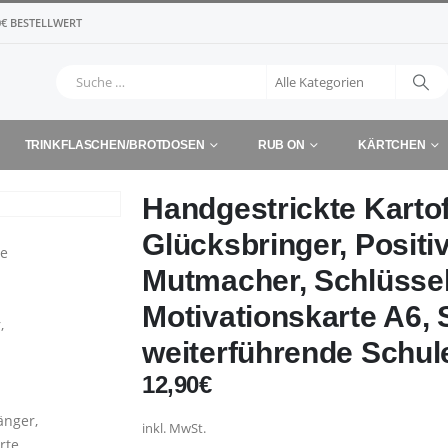
€ BESTELLWERT
TRINKFLASCHEN/BROTDOSEN
RUB ON
KÄRTCHEN
Handgestrickte Kartof
Glücksbringer, Positiv
Mutmacher, Schlüsse
Motivationskarte A6,
weiterführende Schul
12,90
€
inkl. MwSt.