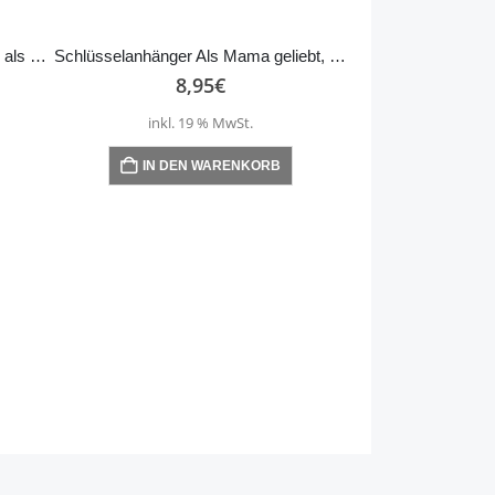
Schlüsselanhänger Glück ist Dich als Freundin zu haben – Engel – weiß
Schlüsselanhänger Als Mama geliebt, als Oma vergöttert
8,95
€
inkl. 19 % MwSt.
IN DEN WARENKORB
8,
inkl
AUSFÜHRU