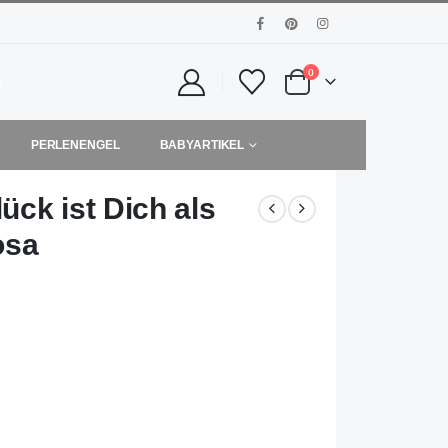
0
PERLENENGEL
BABYARTIKEL
ck ist Dich als
osa