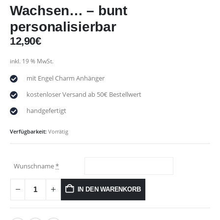
Wachsen… – bunt
personalisierbar
12,90
€
inkl. 19 % MwSt.
mit Engel Charm Anhänger
kostenloser Versand ab 50€ Bestellwert
handgefertigt
Verfügbarkeit:
Vorrätig
Wunschname
*
IN DEN WARENKORB