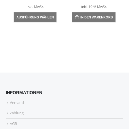
inkl. MwSt.
inkl. 19 % MwSt.
Dieses Produkt weist mehrere Varianten auf. Die Optionen können auf der Produktseite gewählt werden
AUSFÜHRUNG WÄHLEN
IN DEN WARENKORB
INFORMATIONEN
Versand
Zahlung
AGB