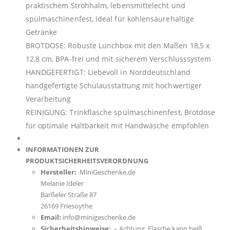
praktischem Strohhalm, lebensmittelecht und
spülmaschinenfest, ideal für kohlensäurehaltige
Getränke
BROTDOSE: Robuste Lunchbox mit den Maßen 18,5 x
12,8 cm, BPA-frei und mit sicherem Verschlusssystem
HANDGEFERTIGT: Liebevoll in Norddeutschland
handgefertigte Schulausstattung mit hochwertiger
Verarbeitung
REINIGUNG: Trinkflasche spülmaschinenfest, Brotdose
für optimale Haltbarkeit mit Handwäsche empfohlen
INFORMATIONEN ZUR
PRODUKTSICHERHEITSVERORDNUNG
Hersteller:
MiniGeschenke.de
Melanie Ideler
Barßeler Straße 87
26169 Friesoythe
Email:
info@minigeschenke.de
Sicherheitshinweise:
– Achtung, Flasche kann heiß