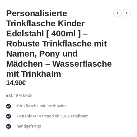
Personalisierte
Trinkflasche Kinder
Edelstahl [ 400ml ] –
Robuste Trinkflasche mit
Namen, Pony und
Mädchen – Wasserflasche
mit Trinkhalm
14,90
€
inkl. 19 % MwSt.
Trinkflasche mit Strohhalm
kostenloser Versand ab 50€ Bestellwert
handgefertigt