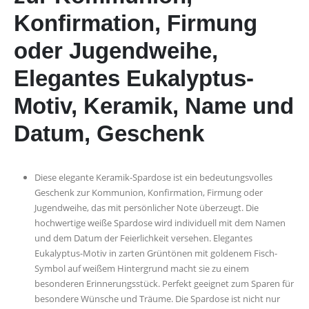
Konfirmation, Firmung
oder Jugendweihe,
Elegantes Eukalyptus-
Motiv, Keramik, Name und
Datum, Geschenk
Diese elegante Keramik-Spardose ist ein bedeutungsvolles
Geschenk zur Kommunion, Konfirmation, Firmung oder
Jugendweihe, das mit persönlicher Note überzeugt. Die
hochwertige weiße Spardose wird individuell mit dem Namen
und dem Datum der Feierlichkeit versehen. Elegantes
Eukalyptus-Motiv in zarten Grüntönen mit goldenem Fisch-
Symbol auf weißem Hintergrund macht sie zu einem
besonderen Erinnerungsstück. Perfekt geeignet zum Sparen für
besondere Wünsche und Träume. Die Spardose ist nicht nur