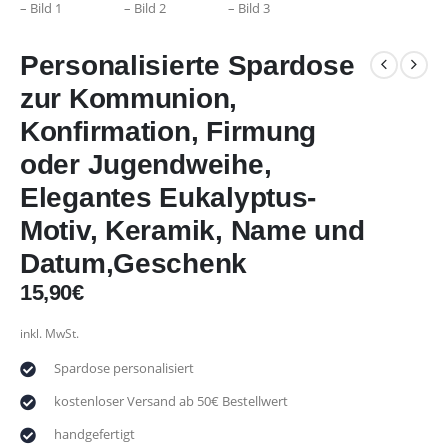
Personalisierte Spardose
zur Kommunion,
Konfirmation, Firmung
oder Jugendweihe,
Elegantes Eukalyptus-
Motiv, Keramik, Name und
Datum,Geschenk
15,90
€
inkl. MwSt.
Spardose personalisiert
kostenloser Versand ab 50€ Bestellwert
handgefertigt