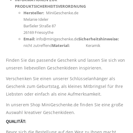
PRODUKTSICHERHEITSVERORDNUNG
Hersteller:
MiniGeschenke.de
Melanie Ideler
Barßeler Straße 87
26169 Friesoythe
Email:
info@minigeschenke.de
Sicherheitshinweise:
nicht zutreffend
Material:
Keramik
Finden Sie das passende Geschenk und lassen Sie sich von
unseren liebevollen Geschenkideen inspirieren.
Verschenken Sie einen unserer Schlüsselanhänger als
Geschenk zum Geburtstag, als kleines Mitbringsel für Ihre
Liebsten oder einfach als eine Aufmerksamkeit.
In unserem Shop
MiniGeschenke.de
finden Sie eine große
Auswahl kreativer Geschenkideen.
QUALITÄT:
Bevor sich die Bestellung auf den Weg zu Ihnen macht,