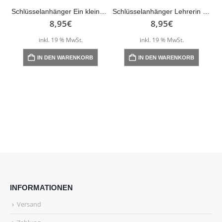
Schlüsselanhänger Ein kleiner Schutzengel für dich! – rosé
Schlüsselanhänger Lehrerin mit Herz
8,95
€
8,95
€
inkl. 19 % MwSt.
inkl. 19 % MwSt.
IN DEN WARENKORB
IN DEN WARENKORB
INFORMATIONEN
Versand