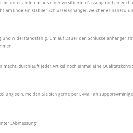
elche unter anderem aus einer versilberten Fassung und einem h
teht am Ende ein stabiler Schlüsselanhänger, welcher es nahezu u
 und widerstandsfähig. Um auf Dauer den Schlüsselanhänger strah
kommen.
 macht, durchläuft jeder Artikel noch einmal eine Qualitätskontro
tellung sein, melden Sie sich gerne per E-Mail an
support@minige
unter „Abmessung“.