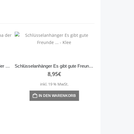
Schlüsselanhänger Bester Papa der Welt – Anker schwarz
Schlüsselanhänger Es gibt gute Freunde … – Klee
8,95
€
inkl. 19 % MwSt.
IN DEN WARENKORB
8,