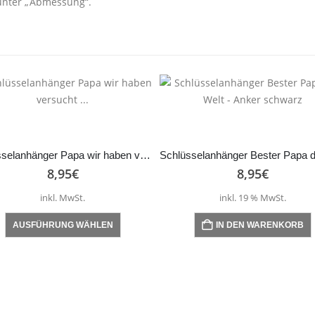
unter „Abmessung“.
Schlüsselanhänger Papa wir haben versucht …
8,95
€
8,95
€
inkl. MwSt.
inkl. 19 % MwSt.
Dieses Produkt weist mehrere Varianten auf. Die Optionen können auf der Produktseite gewählt werden
AUSFÜHRUNG WÄHLEN
IN DEN WARENKORB