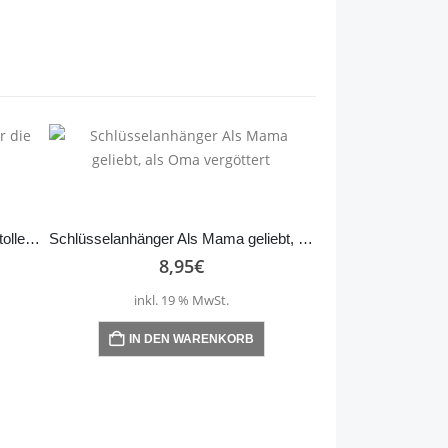
Schlüsselanhänger Danke für die tolle Zeit
Schlüsselanhänger Als Mama geliebt, als Oma vergöttert
8,95
€
inkl. 19 % MwSt.
IN DEN WARENKORB
8,