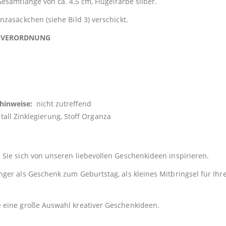
esamtlänge von ca. 4,5 cm, Flügelfarbe silber.
zasäckchen (siehe Bild 3) verschickt.
TSVERORDNUNG
shinweise:
nicht zutreffend
Zinklegierung, Stoff Organza
Sie sich von unseren liebevollen Geschenkideen inspirieren.
er als Geschenk zum Geburtstag, als kleines Mitbringsel für Ihre
e eine große Auswahl kreativer Geschenkideen.