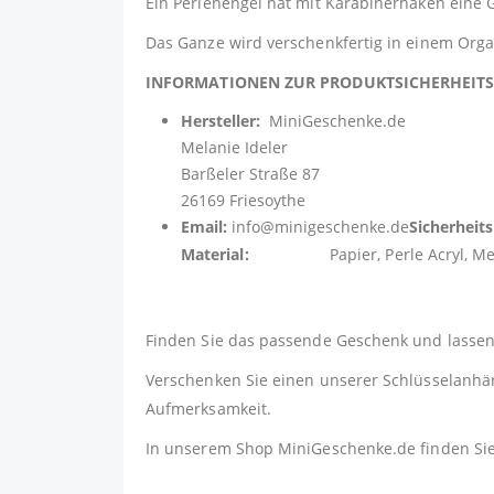
Ein Perlenengel hat mit Karabinerhaken eine G
Das Ganze wird verschenkfertig in einem Organ
INFORMATIONEN ZUR PRODUKTSICHERHEI
Hersteller:
MiniGeschenke.de
Melanie Ideler
Barßeler Straße 87
26169 Friesoythe
Email:
info@minigeschenke.de
Sicherheit
Material:
Papier, Perle Acryl, Metall 
Finden Sie das passende Geschenk und lassen 
Verschenken Sie einen unserer Schlüsselanhäng
Aufmerksamkeit.
In unserem Shop
MiniGeschenke.de
finden Si