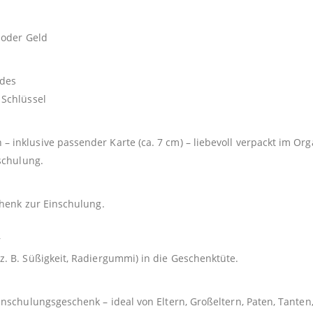
 oder Geld
ndes
 Schlüssel
inklusive passender Karte (ca. 7 cm) – liebevoll verpackt im Or
schulung.
chenk zur Einschulung.
r
. B. Süßigkeit, Radiergummi) in die Geschenktüte.
nschulungsgeschenk – ideal von Eltern, Großeltern, Paten, Tante