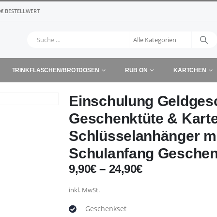
€ BESTELLWERT
TRINKFLASCHEN/BROTDOSEN
RUB ON
KÄRTCHEN
Einschulung Geldges
Geschenktüte & Karte
Schlüsselanhänger m
Schulanfang Gesche
9,90
€
–
24,90
€
inkl. MwSt.
Geschenkset