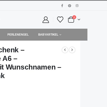
0
PERLENENGEL
BABYARTIKEL
chenk –
 A6 –
it Wunschnamen –
nk