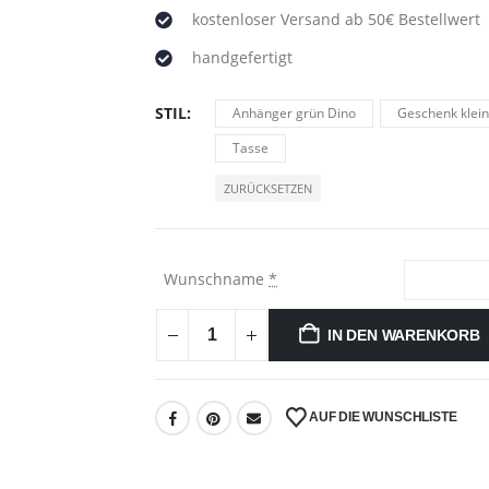
kostenloser Versand ab 50€ Bestellwert
handgefertigt
STIL
Anhänger grün Dino
Geschenk klein
Tasse
ZURÜCKSETZEN
Wunschname
*
IN DEN WARENKORB
AUF DIE WUNSCHLISTE