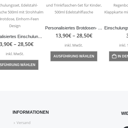
Varianten
Varianten
auf.
auf.
Die
Die
Optionen
Optionen
Personalisiertes Brotdosen- und Trinkflaschen-Set für Kinder, 500ml Edelstahlflasche
können
können
13,90
€
–
28,50
€
Personalisiertes Einschulungsset, Edelstahl-Trinkflasche 500ml mit Strohhalm und Brotdose, Einhorn-Feen Design
auf
auf
3,90
€
–
28,50
€
der
der
inkl. MwSt.
inkl.
Produktseite
Produktseite
inkl. MwSt.
Dieses
AUSFÜHRUNG WÄHLEN
IN D
gewählt
gewählt
Produkt
Dieses
werden
werden
SFÜHRUNG WÄHLEN
weist
Produkt
mehrere
weist
Varianten
mehrere
auf.
Varianten
Die
auf.
Optionen
Die
können
Optionen
INFORMATIONEN
WI
auf
können
Versand
der
auf