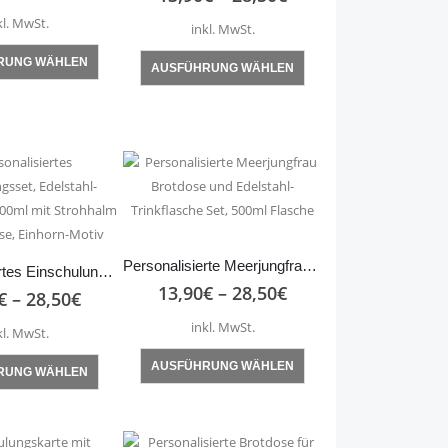
kl. MwSt.
inkl. MwSt.
Dieses
Dieses
RUNG WÄHLEN
AUSFÜHRUNG WÄHLEN
Produkt
Produkt
weist
weist
mehrere
mehrere
Varianten
Varianten
auf.
auf.
Die
Die
Optionen
Optionen
können
können
Personalisierte Meerjungfrau Brotdose und Edelstahl-Trinkflasche Set, 500ml Flasche
auf
Personalisiertes Einschulungsset, Edelstahl-Trinkflasche 500ml mit Strohhalm und Brotdose, Einhorn-Motiv
auf
13,90
€
–
28,50
€
der
€
–
28,50
€
der
Produktseite
Produktseite
inkl. MwSt.
kl. MwSt.
gewählt
gewählt
Dieses
Dieses
werden
AUSFÜHRUNG WÄHLEN
werden
RUNG WÄHLEN
Produkt
Produkt
weist
weist
mehrere
mehrere