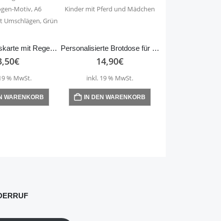
Varianten
Varianten
auf.
auf.
Die
Die
Optionen
Optionen
Einschulungskarte mit Regenbogen-Motiv, A6 Klappkarte mit Umschlägen, Grün
Personalisierte Brotdose für Kinder mit Pferd und Mädchen
können
können
3,50
€
14,90
€
auf
auf
der
der
 19 % MwSt.
inkl. 19 % MwSt.
Produktseite
Produktseite
gewählt
EN WARENKORB
IN DEN WARENKORB
gewählt
werden
werden
DERRUF