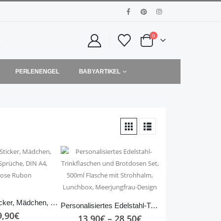
0
PERLENENGEL
BABYARTIKEL
Rub Ons Sticker, Mädchen, Freundin, Sprüche, DIN A4, randlose Rubon
Personalisiertes Edelstahl-Trinkflaschen und Brotdosen Set, 500ml Flasche mit Strohhalm, Lunchbox, Meerjungfrau-Design
9,90
€
13,90
€
–
28,50
€