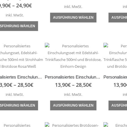
9,90
€
–
24,90
€
inkl. MwSt.
in
inkl. MwSt.
Dieses
AUSFÜHRUNG WÄHLEN
AUSFÜH
Produkt
Dieses
SFÜHRUNG WÄHLEN
weist
Produkt
mehrere
weist
Varianten
mehrere
auf.
Varianten
Die
auf.
Optionen
Die
können
Optionen
auf
Personalisiertes Einschulungsset, Edelstahl-Trinkflasche 500ml mit Strohhalm und Brotdose Rosa/Weiß
Personalisiertes Einschulungsset mit Edelstahl-Trinkflasche 500ml und Brotdose, Einhorn-Design
können
der
3,90
€
–
28,50
€
13,90
€
–
28,50
€
13,90
auf
Produktseite
der
inkl. MwSt.
inkl. MwSt.
in
gewählt
Produktseite
Dieses
Dieses
werden
gewählt
SFÜHRUNG WÄHLEN
AUSFÜHRUNG WÄHLEN
AUSFÜH
Produkt
Produkt
werden
weist
weist
mehrere
mehrere