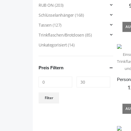
RUB ON
(203)
Schlüsselanhänger
(168)
Tassen
(127)
AU
Trinkflaschen/Brotdosen
(85)
Unkategorisiert
(14)
Preis Filtern
1
Min.
Max.
Filter
Preis
Preis
AU