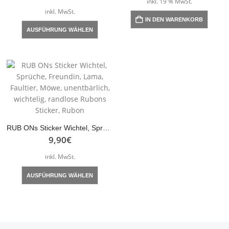
inkl. 19 % MwSt.
inkl. MwSt.
IN DEN WARENKORB
Dieses
AUSFÜHRUNG WÄHLEN
Produkt
weist
mehrere
Varianten
auf.
Die
Optionen
können
auf
RUB ONs Sticker Wichtel, Sprüche, Freundin, Lama, Faultier, Möwe, unentbärlich, wichtelig, randlose Rubons Sticker, Rubon
der
9,90
€
Produktseite
inkl. MwSt.
gewählt
Dieses
werden
AUSFÜHRUNG WÄHLEN
Produkt
weist
mehrere
Varianten
auf.