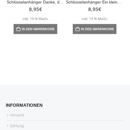
Schlüsselanhänger Danke, dass du mir beim Wachsen… – bunt
Schlüsselanhänger Ein kleiner Schutzengel für dich! – rosé
8,95
€
8,95
€
inkl. 19 % MwSt.
inkl. 19 % MwSt.
IN DEN WARENKORB
IN DEN WARENKORB
INFORMATIONEN
Versand
Zahlung