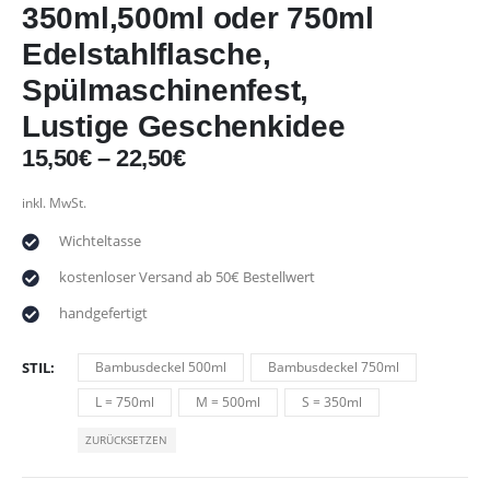
350ml,500ml oder 750ml
Edelstahlflasche,
Spülmaschinenfest,
Lustige Geschenkidee
15,50
€
–
22,50
€
inkl. MwSt.
Wichteltasse
kostenloser Versand ab 50€ Bestellwert
handgefertigt
STIL
Bambusdeckel 500ml
Bambusdeckel 750ml
L = 750ml
M = 500ml
S = 350ml
ZURÜCKSETZEN