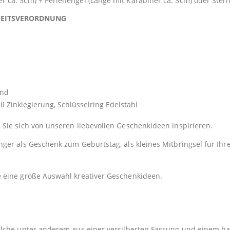
ca. 3cm) + Perlenengel (Länge mit Karabiner ca. 3cm) oder Ster
HEITSVERORDNUNG
end
Zinklegierung, Schlüsselring Edelstahl
Sie sich von unseren liebevollen Geschenkideen inspirieren.
er als Geschenk zum Geburtstag, als kleines Mitbringsel für Ihre
e eine große Auswahl kreativer Geschenkideen.
elche unter anderem aus einer versilberten Fassung und einem h