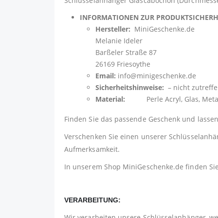
Schlüsselanhänger Glascabochon (Durchmesser 
INFORMATIONEN ZUR PRODUKTSICHER
Hersteller:
MiniGeschenke.de
Melanie Ideler
Barßeler Straße 87
26169 Friesoythe
Email:
info@minigeschenke.de
Sicherheitshinweise:
– nicht zutreff
Material:
Perle Acryl, Glas, Metall 
Finden Sie das passende Geschenk und lassen 
Verschenken Sie einen unserer Schlüsselanhäng
Aufmerksamkeit.
In unserem Shop
MiniGeschenke.de
finden Si
VERARBEITUNG:
Wir verarbeiten unsere Schlüsselanhänger, w