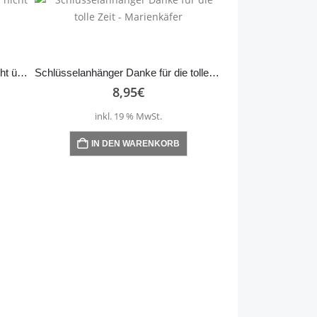
Schlüsselanhänger Weil Engel nicht überall…
Schlüsselanhänger Danke für die tolle Zeit – Marienkäfer
8,95
€
inkl. 19 % MwSt.
IN DEN WARENKORB
8,
inkl. 1
IN DEN