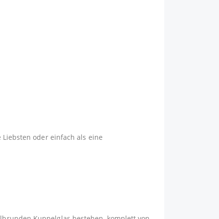
n
 Liebsten oder einfach als eine
albrunden Kuppelglas bestehen, komplett von