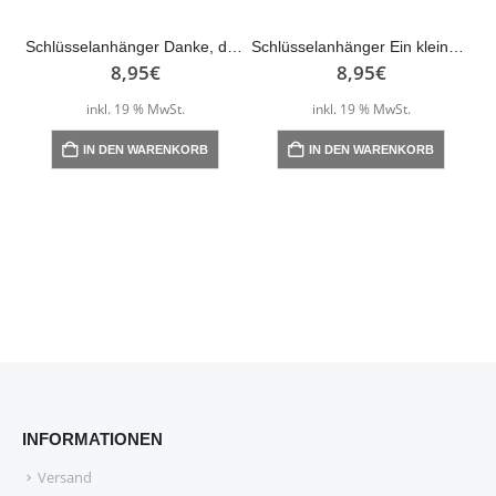
Schlüsselanhänger Danke, dass du mir beim Wachsen…
Schlüsselanhänger Ein kleiner Schutzengel für dich! – rosé
8,95
€
8,95
€
inkl. 19 % MwSt.
inkl. 19 % MwSt.
IN DEN WARENKORB
IN DEN WARENKORB
INFORMATIONEN
Versand