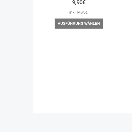
9,90
€
inkl. MwSt.
Dieses Produkt weist mehrere Varianten auf. Die Optionen können auf der Produktseite gewählt werden
AUSFÜHRUNG WÄHLEN