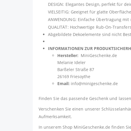
DESIGN: Elegantes Design, perfekt für de
VIELSEITIG: Geeignet für glatte Oberfläch
ANWENDUNG: Einfache Übertragung mit mit
QUALITÄT: Hochwertige Rub-On-Transfers 
Abgebildete Dekoelemente sind nicht Best
INFORMATIONEN ZUR PRODUKTSICHER
Hersteller:
MiniGeschenke.de
Melanie Ideler
Barßeler Straße 87
26169 Friesoythe
Email:
info@minigeschenke.de
Finden Sie das passende Geschenk und lassen 
Verschenken Sie einen unserer Schlüsselanhäng
Aufmerksamkeit.
In unserem Shop
MiniGeschenke.de
finden Si