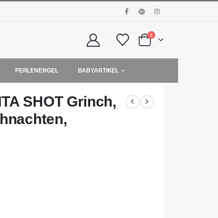
0
PERLENENGEL
BABYARTIKEL
NTA SHOT Grinch,
ihnachten,