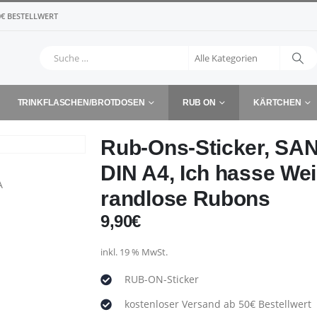
€ BESTELLWERT
TRINKFLASCHEN/BROTDOSEN
RUB ON
KÄRTCHEN
Rub-Ons-Sticker, SA
DIN A4, Ich hasse We
randlose Rubons
9,90
€
inkl. 19 % MwSt.
RUB-ON-Sticker
kostenloser Versand ab 50€ Bestellwert