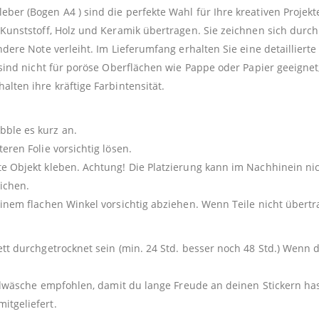
er (Bogen A4 ) sind die perfekte Wahl für Ihre kreativen Projekt
 Kunststoff, Holz und Keramik übertragen. Sie zeichnen sich dur
ndere Note verleiht. Im Lieferumfang erhalten Sie eine detailliert
 sind nicht für poröse Oberflächen wie Pappe oder Papier geeignet,
lten ihre kräftige Farbintensität.
ble es kurz an.
eren Folie vorsichtig lösen.
e Objekt kleben. Achtung! Die Platzierung kann im Nachhinein nic
ichen.
einem flachen Winkel vorsichtig abziehen. Wenn Teile nicht über
ett durchgetrocknet sein (min. 24 Std. besser noch 48 Std.) Wenn 
andwäsche empfohlen, damit du lange Freude an deinen Stickern ha
itgeliefert.