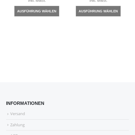
inkl. MwSt.
inkl. MwSt.
Dieses Produkt weist mehrere Varianten auf. Die Optionen können auf der Produktseite gewählt werden
Dieses Produkt weist mehrere Varianten auf. Die Optionen können auf der Produktseite gewählt werden
AUSFÜHRUNG WÄHLEN
AUSFÜHRUNG WÄHLEN
INFORMATIONEN
Versand
Zahlung