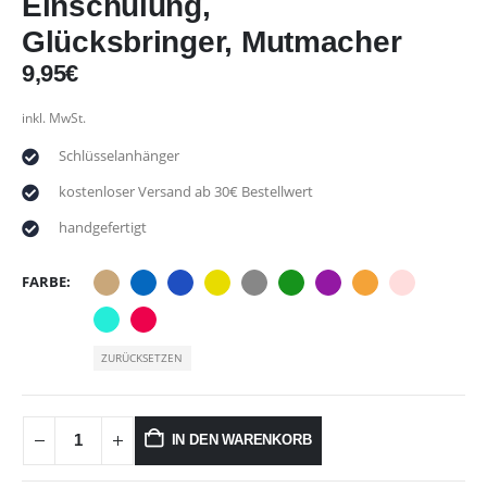
Einschulung,
Glücksbringer, Mutmacher
9,95
€
inkl. MwSt.
Schlüsselanhänger
kostenloser Versand ab 30€ Bestellwert
handgefertigt
FARBE
ZURÜCKSETZEN
IN DEN WARENKORB