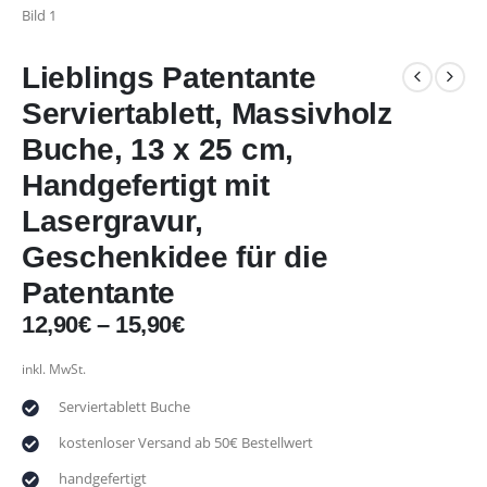
Lieblings Patentante
Serviertablett, Massivholz
Buche, 13 x 25 cm,
Handgefertigt mit
Lasergravur,
Geschenkidee für die
Patentante
12,90
€
–
15,90
€
inkl. MwSt.
Serviertablett Buche
kostenloser Versand ab 50€ Bestellwert
handgefertigt