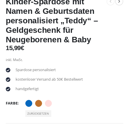
Kinder-Spardose mit
Namen & Geburtsdaten
personalisiert „Teddy“ –
Geldgeschenk für
Neugeborenen & Baby
15,99
€
inkl. MwSt.
Spardose personalisiert
kostenloser Versand ab 50€ Bestellwert
handgefertigt
FARBE
ZURÜCKSETZEN