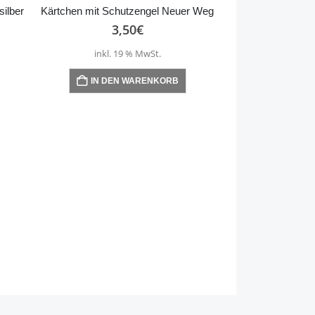
ilber
Kärtchen mit Schutzengel Neuer Weg
3,50
€
inkl. 19 % MwSt.
IN DEN WARENKORB
Kärtchen mit 
3,
inkl. 1
IN DEN