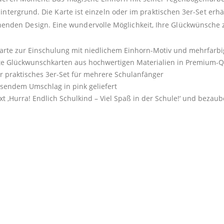
Hintergrund. Die Karte ist einzeln oder im praktischen 3er-Set erhä
nden Design. Eine wundervolle Möglichkeit, Ihre Glückwünsche z
rte zur Einschulung mit niedlichem Einhorn-Motiv und mehrfar
te Glückwunschkarten aus hochwertigen Materialien in Premium-Qu
er praktisches 3er-Set für mehrere Schulanfänger
sendem Umschlag in pink geliefert
 ‚Hurra! Endlich Schulkind – Viel Spaß in der Schule!‘ und bezaub