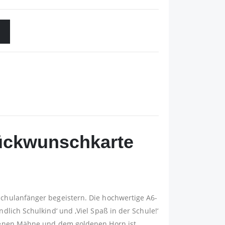
lückwunschkarte
chulanfänger begeistern. Die hochwertige A6-
lich Schulkind‘ und ‚Viel Spaß in der Schule!‘
rbenen Mähne und dem goldenen Horn ist