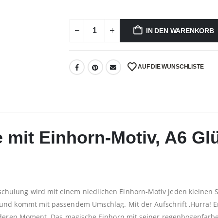
IN DEN WARENKORB
AUF DIE WUNSCHLISTE
 mit Einhorn-Motiv, A6 G
chulung wird mit einem niedlichen Einhorn-Motiv jeden kleinen S
und kommt mit passendem Umschlag. Mit der Aufschrift ‚Hurra! End
esonderen Moment. Das magische Einhorn mit seiner regenbogenfa