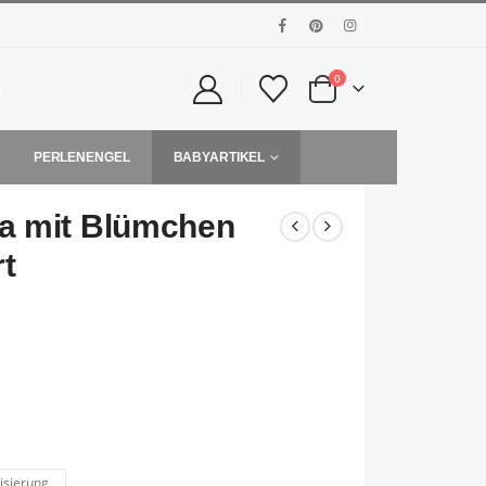
0
PERLENENGEL
BABYARTIKEL
a mit Blümchen
rt
isierung