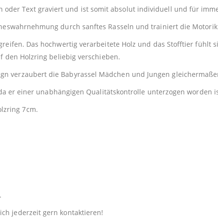
er Text graviert und ist somit absolut individuell und für imme
Sinneswahrnehmung durch sanftes Rasseln und trainiert die Motorik
 greifen. Das hochwertig verarbeitete Holz und das Stofftier fühlt
uf den Holzring beliebig verschieben.
ign verzaubert die Babyrassel Mädchen und Jungen gleichermaße
n, da er einer unabhängigen Qualitätskontrolle unterzogen worden is
lzring 7cm.
.
ch jederzeit gern kontaktieren!