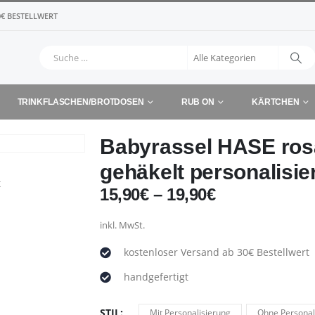
€ BESTELLWERT
TRINKFLASCHEN/BROTDOSEN
RUB ON
KÄRTCHEN
Babyrassel HASE ros
gehäkelt personalisie
15,90
€
–
19,90
€
inkl. MwSt.
kostenloser Versand ab 30€ Bestellwert
handgefertigt
STIL
Mit Personalisierung
Ohne Personal