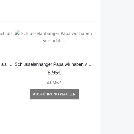
Schlüsselanhänger Glück ist Dich als Freundin … Engel – rosa
Schlüsselanhänger Papa wir haben versucht …
8,95
€
inkl. MwSt.
Dieses Produkt weist mehrere Varianten auf. Die Optionen können auf der Produktseite gewählt werden
AUSFÜHRUNG WÄHLEN
8,