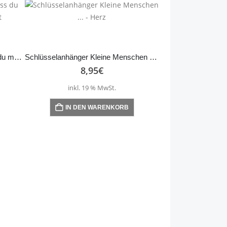
Schlüsselanhänger Danke, dass du mir beim Wachsen… – bunt
Schlüsselanhänger Kleine Menschen … – Herz
8,95
€
inkl. 19 % MwSt.
IN DEN WARENKORB
8,
inkl. 1
IN DEN