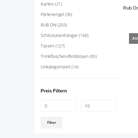
Karten
(21)
Perlenengel
(38)
RUB ON
(203)
Schlüsselanhänger
(168)
AU
Tassen
(127)
Trinkflaschen/Brotdosen
(85)
Unkategorisiert
(14)
Preis Filtern
Min.
Max.
Filter
Preis
Preis