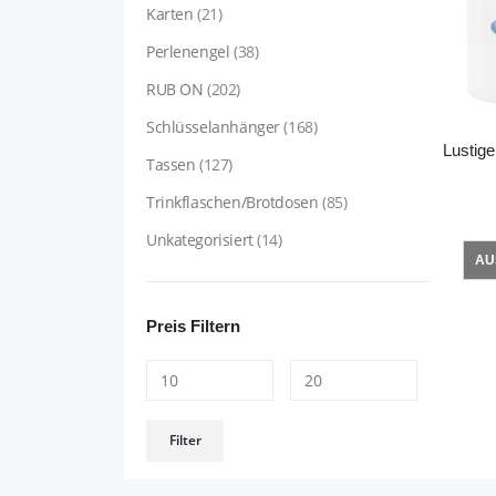
Karten
(21)
Perlenengel
(38)
RUB ON
(202)
Schlüsselanhänger
(168)
Tassen
(127)
Trinkflaschen/Brotdosen
(85)
Unkategorisiert
(14)
AU
Preis Filtern
Min.
Max.
Filter
Preis
Preis