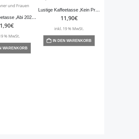
Lustige Kaffeetasse ‚Kein Problem‘ Scheinbar ist alles in Ordnung, 330ml, Spülmaschinenfest, Keramik
11,90
€
Lustige Kaffeetasse ‚Abi 2025‘ Reifeprüfung (klassisch, aber klingt ironisch), 330ml, Spülmaschinenfest, Keramik, Tasse Männer und Frauen
1,90
€
inkl. 19 % MwSt.
 19 % MwSt.
IN DEN WARENKORB
EN WARENKORB