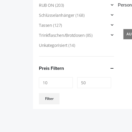
RUB ON
(203)
Schlüsselanhänger
(168)
Tassen
(127)
AU
Trinkflaschen/Brotdosen
(85)
Unkategorisiert
(14)
Preis Filtern
Min.
Max.
Filter
Preis
Preis