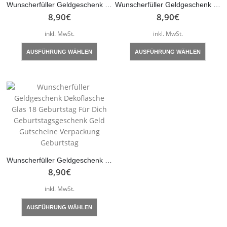
Wunscherfüller Geldgeschenk Wichtel Schutzengel Dekoflasche Geschenk Freundin wichtelig Geburtstagsgeschenk Geld Gutscheine Verpackung Geburtstag
Wunscherfüller Geldgeschenk Schutzengel Dekoflasche Geschenk Mama Oma Patentante Geburtstagsgeschenk Geld Gutscheine Verpackung Geburtstag
8,90
€
8,90
€
inkl. MwSt.
inkl. MwSt.
Dieses
Dieses
AUSFÜHRUNG WÄHLEN
AUSFÜHRUNG WÄHLEN
Produkt
Produk
weist
weist
mehrere
mehre
Varianten
Varian
auf.
auf.
Die
Die
Optionen
Optio
können
könne
auf
auf
der
der
Wunscherfüller Geldgeschenk Dekoflasche Glas 18 Geburtstag Für Dich Geburtstagsgeschenk Geld Gutscheine Verpackung Geburtstag
Produktseite
Produk
8,90
€
gewählt
gewähl
inkl. MwSt.
werden
werde
Dieses
AUSFÜHRUNG WÄHLEN
Produkt
weist