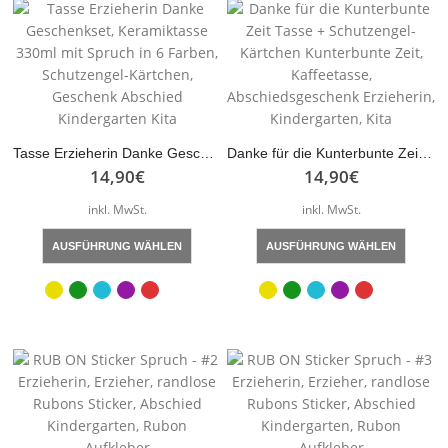
Tasse Erzieherin Danke Geschenkset, Keramiktasse 330ml mit Spruch in 6 Farben, Schutzengel-Kärtchen, Geschenk Abschied Kindergarten Kita
Danke für die Kunterbunte Zeit Tasse + Schutzengel-Kärtchen Kunterbunte Zeit, Kaffeetasse, Abschiedsgeschenk Erzieherin, Kindergarten, Kita
14,90
€
14,90
€
inkl. MwSt.
inkl. MwSt.
Dieses
Dieses
AUSFÜHRUNG WÄHLEN
AUSFÜHRUNG WÄHLEN
Produkt
Produk
weist
weist
mehrere
mehre
Varianten
Varian
auf.
auf.
Die
Die
Optionen
Optio
können
könne
auf
auf