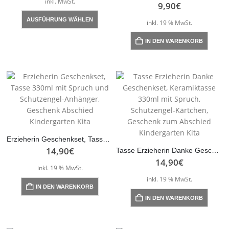
inkl. MwSt.
9,90
€
Dieses
AUSFÜHRUNG WÄHLEN
inkl. 19 % MwSt.
Produkt
weist
IN DEN WARENKORB
mehrere
Varianten
auf.
Die
Optionen
können
auf
der
Produktseite
Erzieherin Geschenkset, Tasse 330ml mit Spruch und Schutzengel-Anhänger, Geschenk Abschied Kindergarten Kita
14,90
€
gewählt
Tasse Erzieherin Danke Geschenkset, Keramiktasse 330ml mit Spruch, Schutzengel-Kärtchen, Geschenk zum Abschied Kindergarten Kita
14,90
€
werden
inkl. 19 % MwSt.
inkl. 19 % MwSt.
IN DEN WARENKORB
IN DEN WARENKORB