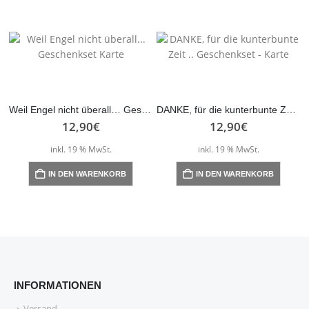
mehre
mehrere
Varian
Varianten
auf.
auf.
Die
Die
Optio
Optionen
könne
können
auf
auf
der
Weil Engel nicht überall… Geschenkset Karte
DANKE, für die kunterbunte Zeit .. Geschenkset – Karte
der
Produk
12,90
€
12,90
€
Produktseite
gewähl
inkl. 19 % MwSt.
inkl. 19 % MwSt.
gewählt
werde
werden
IN DEN WARENKORB
IN DEN WARENKORB
INFORMATIONEN
Versand