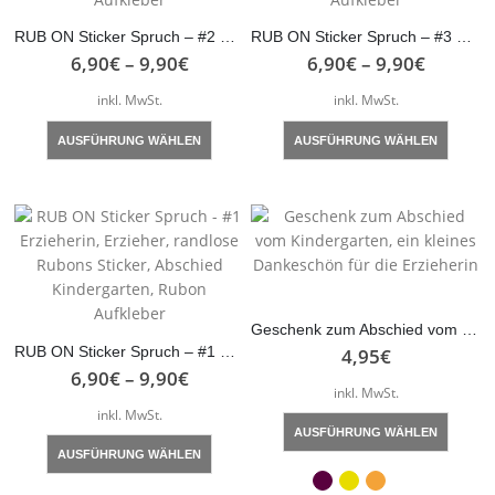
der
der
Produktseite
Produk
RUB ON Sticker Spruch – #2 Erzieherin, Erzieher, randlose Rubons Sticker, Abschied Kindergarten, Rubon Aufkleber
RUB ON Sticker Spruch – #3 Erzieherin, Erzieher, randlose Rubons Sticker, Abschied Kindergarten, Rubon Aufkleber
gewählt
gewähl
6,90
€
–
9,90
€
6,90
€
–
9,90
€
werden
werde
inkl. MwSt.
inkl. MwSt.
Dieses
Dieses
AUSFÜHRUNG WÄHLEN
AUSFÜHRUNG WÄHLEN
Produkt
Produk
weist
weist
mehrere
mehre
Varianten
Varian
auf.
auf.
Die
Die
Optionen
Optio
können
könne
Geschenk zum Abschied vom Kindergarten, ein kleines Dankeschön für die Erzieherin
auf
auf
4,95
€
RUB ON Sticker Spruch – #1 Erzieherin, Erzieher, randlose Rubons Sticker, Abschied Kindergarten, Rubon Aufkleber
der
der
6,90
€
–
9,90
€
inkl. MwSt.
Produktseite
Produk
inkl. MwSt.
gewählt
gewähl
Dieses
AUSFÜHRUNG WÄHLEN
Dieses
werden
werde
Produk
AUSFÜHRUNG WÄHLEN
Produkt
weist
weist