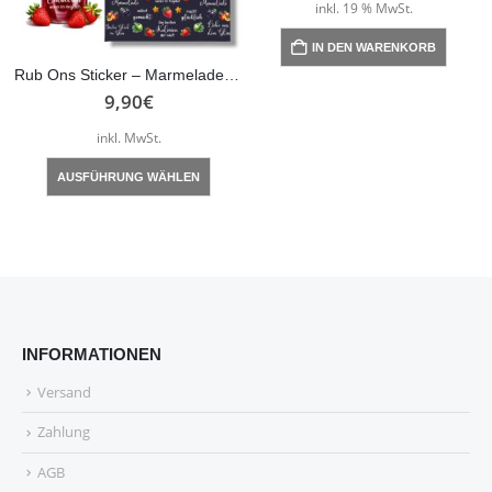
inkl. 19 % MwSt.
IN DEN WARENKORB
Rub Ons Sticker – Marmelade – DIN A4- Apfel, Erdbeeren, randlose Rubons, weiß, Erdbeermarmelade, Etiketten
9,90
€
inkl. MwSt.
Dieses
AUSFÜHRUNG WÄHLEN
Produkt
weist
mehrere
Varianten
auf.
Die
Optionen
INFORMATIONEN
können
auf
Versand
der
Zahlung
Produktseite
gewählt
AGB
werden