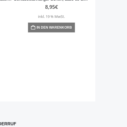
8,95
€
inkl. 19 % MwSt.
IN DEN WARENKORB
8,
inkl. 1
IN DEN
DERRUF