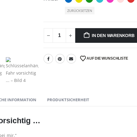
ZURÜCKSETZEN
IN DEN WARENKORB
AUF DIE WUNSCHLISTE
CHE INFORMATION
PRODUKTSICHERHEIT
orsichtig …
bei mir.“