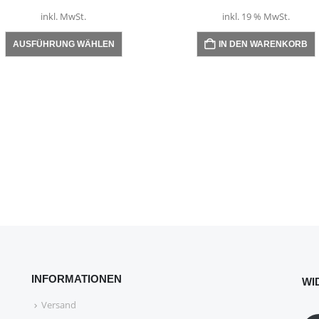
inkl. MwSt.
inkl. 19 % MwSt.
Dieses Produkt weist mehrere Varianten auf. Die Optionen können auf der Produktseite gewählt werden
AUSFÜHRUNG WÄHLEN
IN DEN WARENKORB
INFORMATIONEN
WI
Versand