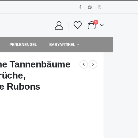
0
PERLENENGEL
BABYARTIKEL
ine Tannenbäume
rüche,
se Rubons