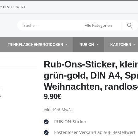
€ BESTELLWERT
TRINKFLASCHEN/BROTDOSEN
RUB ON
KÄRTCHEN
Rub-Ons-Sticker, kle
grün-gold, DIN A4, Sp
Weihnachten, randlo
9,90
€
inkl. 19 % MwSt.
RUB-ON-Sticker
kostenloser Versand ab 50€ Bestellwert