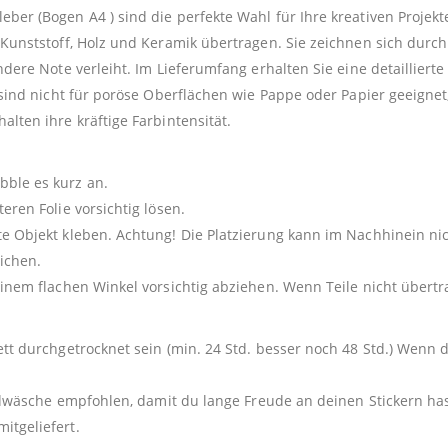
er (Bogen A4 ) sind die perfekte Wahl für Ihre kreativen Projekt
 Kunststoff, Holz und Keramik übertragen. Sie zeichnen sich dur
ndere Note verleiht. Im Lieferumfang erhalten Sie eine detailliert
 sind nicht für poröse Oberflächen wie Pappe oder Papier geeignet,
lten ihre kräftige Farbintensität.
ble es kurz an.
eren Folie vorsichtig lösen.
e Objekt kleben. Achtung! Die Platzierung kann im Nachhinein nic
ichen.
einem flachen Winkel vorsichtig abziehen. Wenn Teile nicht über
ett durchgetrocknet sein (min. 24 Std. besser noch 48 Std.) Wenn 
andwäsche empfohlen, damit du lange Freude an deinen Stickern ha
itgeliefert.