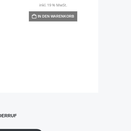
inkl. 19 % MwSt.
IN DEN WARENKORB
9,
inkl. 1
IN DEN
DERRUF