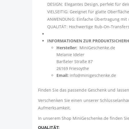
DESIGN: Elegantes Design, perfekt für de
VIELSEITIG: Geeignet für glatte Oberfläch
ANWENDUNG: Einfache Übertragung mit mit
QUALITÄT: Hochwertige Rub-On-Transfers 
INFORMATIONEN ZUR PRODUKTSICHER
Hersteller:
MiniGeschenke.de
Melanie Ideler
Barßeler Straße 87
26169 Friesoythe
Email:
info@minigeschenke.de
Finden Sie das passende Geschenk und lassen 
Verschenken Sie einen unserer Schlüsselanhäng
Aufmerksamkeit.
In unserem Shop
MiniGeschenke.de
finden Si
QUALITÄT: