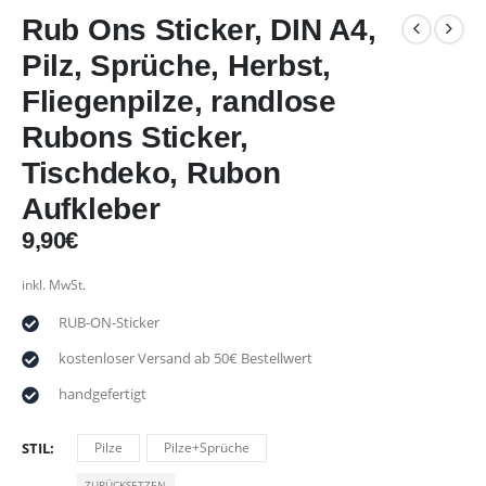
Rub Ons Sticker, DIN A4,
Pilz, Sprüche, Herbst,
Fliegenpilze, randlose
Rubons Sticker,
Tischdeko, Rubon
Aufkleber
9,90
€
inkl. MwSt.
RUB-ON-Sticker
kostenloser Versand ab 50€ Bestellwert
handgefertigt
STIL
Pilze
Pilze+Sprüche
ZURÜCKSETZEN