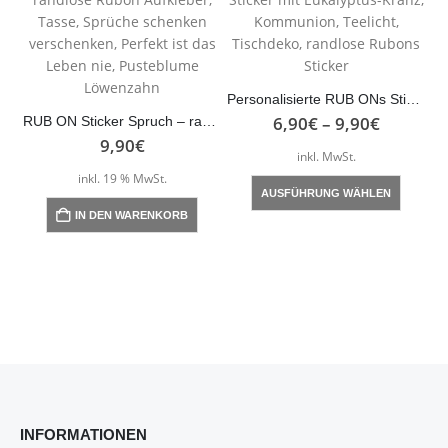
Personalisierte RUB ONs Sticker mit Eukalyptus-Kranz, Kommunion, Teelicht, Tischdeko, randlose Rubons Sticker
6,90
€
–
9,90
€
RUB ON Sticker Spruch – randlose Rubon Aufkleber, Tasse, Sprüche schenken verschenken, Perfekt ist das Leben nie, Pusteblume Löwenzahn
9,90
€
inkl. MwSt.
Dieses Produkt weist mehrere Varianten auf. Die Optionen können auf der Produktseite gewählt werden
inkl. 19 % MwSt.
AUSFÜHRUNG WÄHLEN
IN DEN WARENKORB
INFORMATIONEN