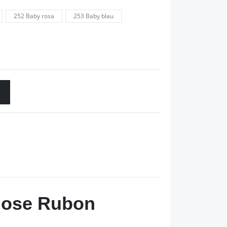
252 Baby rosa
253 Baby blau
dlose Rubon