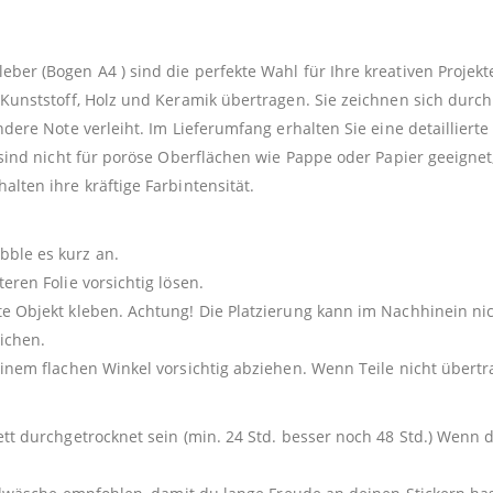
er (Bogen A4 ) sind die perfekte Wahl für Ihre kreativen Projekt
 Kunststoff, Holz und Keramik übertragen. Sie zeichnen sich dur
ndere Note verleiht. Im Lieferumfang erhalten Sie eine detailliert
 sind nicht für poröse Oberflächen wie Pappe oder Papier geeignet,
lten ihre kräftige Farbintensität.
ble es kurz an.
eren Folie vorsichtig lösen.
e Objekt kleben. Achtung! Die Platzierung kann im Nachhinein nic
ichen.
einem flachen Winkel vorsichtig abziehen. Wenn Teile nicht über
ett durchgetrocknet sein (min. 24 Std. besser noch 48 Std.) Wenn 