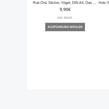
Rub Ons Sticker, Vögel, DIN A4, Das Leben wär nur halb so nett… Vogel, schnurzpiepegal, randlose Rubon Sticker
9,90
€
inkl. MwSt.
Dieses Produkt weist mehrere Varianten auf. Die Optionen können auf der Produktseite gewählt werden
AUSFÜHRUNG WÄHLEN