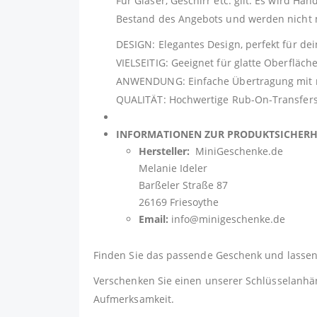
Für Gläser, Geschirr etc. gilt: Es wird H
Bestand des Angebots und werden nicht m
DESIGN: Elegantes Design, perfekt für de
VIELSEITIG: Geeignet für glatte Oberfläch
ANWENDUNG: Einfache Übertragung mit mit
QUALITÄT: Hochwertige Rub-On-Transfers 
INFORMATIONEN ZUR PRODUKTSICHER
Hersteller:
MiniGeschenke.de
Melanie Ideler
Barßeler Straße 87
26169 Friesoythe
Email:
info@minigeschenke.de
Finden Sie das passende Geschenk und lassen 
Verschenken Sie einen unserer Schlüsselanhäng
Aufmerksamkeit.