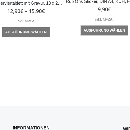
Holz-Serviertablett mit Gravur, 13 x 25 cm, Buche Massiv, Handgefertigt, Spruch Perfekt ist das Leben nie, Geschenkidee
9,90
€
12,90
€
–
15,90
€
inkl. MwSt.
inkl. MwSt.
Dieses Produkt
Dieses Produkt weist mehrere Varianten auf. Die Optionen können auf der Produktseite gewählt werden
AUSFÜHRUNG WÄHLEN
AUSFÜHRUNG WÄHLEN
INFORMATIONEN
WI