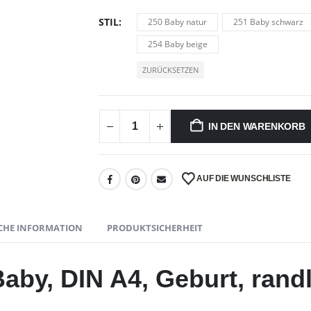
STIL
250 Baby natur
251 Baby schwarz
254 Baby beige
ZURÜCKSETZEN
IN DEN WARENKORB
AUF DIE WUNSCHLISTE
CHE INFORMATION
PRODUKTSICHERHEIT
Baby, DIN A4, Geburt, ran