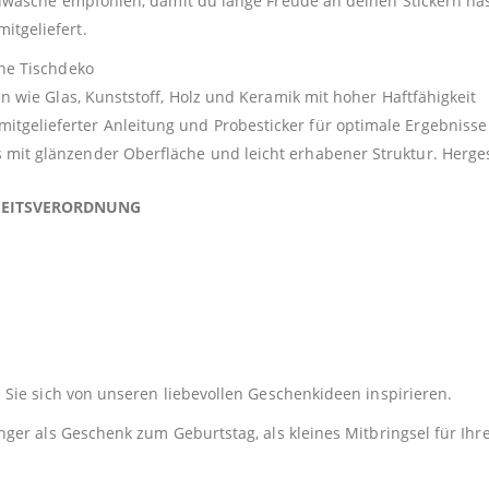
andwäsche empfohlen, damit du lange Freude an deinen Stickern ha
itgeliefert.
ine Tischdeko
en wie Glas, Kunststoff, Holz und Keramik mit hoher Haftfähigkeit
gelieferter Anleitung und Probesticker für optimale Ergebnisse
mit glänzender Oberfläche und leicht erhabener Struktur. Herges
HEITSVERORDNUNG
Sie sich von unseren liebevollen Geschenkideen inspirieren.
er als Geschenk zum Geburtstag, als kleines Mitbringsel für Ihre