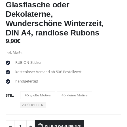
Glasflasche oder
Dekolaterne,
Wunderschöne Winterzeit,
DIN A4, randlose Rubons
9,90
€
inkl. MwSt.
RUB-ON-Sticker
kostenloser Versand ab 50€ Bestellwert
handgefertigt
STIL
#5 große Motive
#6 kleine Motive
ZURÜCKSETZEN
IN DEN WARENKORB