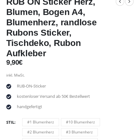
RUB ON Sticker Herz,
Blumen, Bogen A4,
Blumenherz, randlose
Rubons Sticker,
Tischdeko, Rubon
Aufkleber
9,90
€
inkl. MwSt.
RUB-ON-Sticker
kostenloser Versand ab 50€ Bestellwert
handgefertigt
STIL
#1 Blumenherz
#10 Blumenherz
#2 Blumenherz
#3 Blumenherz