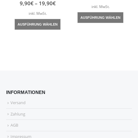
9,90
€
–
19,90
€
inkl. MwSt.
Dieses Produkt weist mehrere Varianten auf. Die Optionen können auf der Produktseite gewählt werden
inkl. MwSt.
Dieses Produkt weist mehrere Varianten auf. Die Optionen können auf der Produktseite gewählt werden
AUSFÜHRUNG WÄHLEN
AUSFÜHRUNG WÄHLEN
INFORMATIONEN
Versand
Zahlung
AGB
Impressum