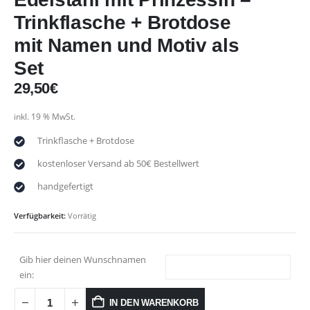
Trinkflasche + Brotdose
mit Namen und Motiv als
Set
29,50
€
inkl. 19 % MwSt.
Trinkflasche + Brotdose
kostenloser Versand ab 50€ Bestellwert
handgefertigt
Verfügbarkeit:
Vorrätig
Gib hier deinen Wunschnamen
ein:
IN DEN WARENKORB