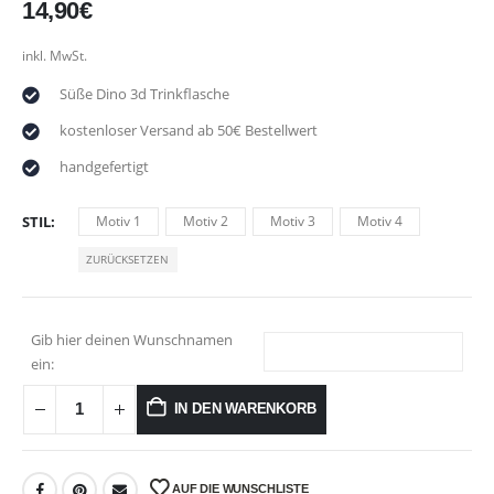
14,90
€
inkl. MwSt.
Süße Dino 3d Trinkflasche
kostenloser Versand ab 50€ Bestellwert
handgefertigt
STIL
Motiv 1
Motiv 2
Motiv 3
Motiv 4
ZURÜCKSETZEN
Gib hier deinen Wunschnamen
ein:
IN DEN WARENKORB
AUF DIE WUNSCHLISTE