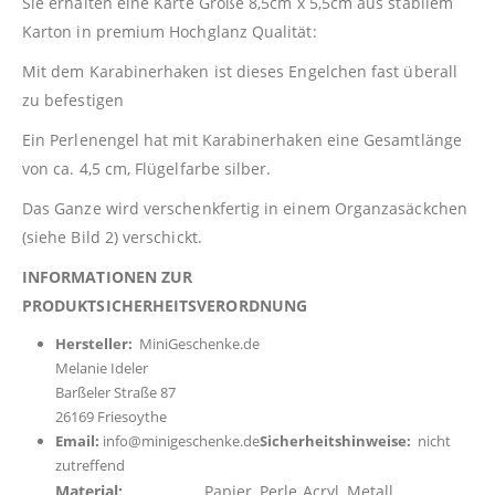
Sie erhalten eine Karte Größe 8,5cm x 5,5cm aus stabilem
Karton in premium Hochglanz Qualität:
Mit dem Karabinerhaken ist dieses Engelchen fast überall
zu befestigen
Ein Perlenengel hat mit Karabinerhaken eine Gesamtlänge
von ca. 4,5 cm, Flügelfarbe silber.
Das Ganze wird verschenkfertig in einem Organzasäckchen
(siehe Bild 2) verschickt.
INFORMATIONEN ZUR
PRODUKTSICHERHEITSVERORDNUNG
Hersteller:
MiniGeschenke.de
Melanie Ideler
Barßeler Straße 87
26169 Friesoythe
Email:
info@minigeschenke.de
Sicherheitshinweise:
nicht
zutreffend
Material:
Papier, Perle Acryl, Metall